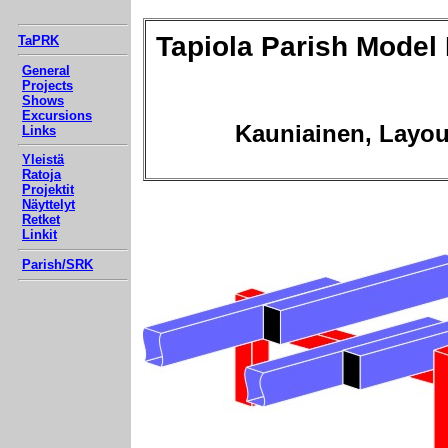
Tapiola Parish Model
TaPRK
General
Projects
Shows
Excursions
Kauniainen, Layou
Links
Yleistä
Ratoja
Projektit
Näyttelyt
Retket
Linkit
Parish/SRK