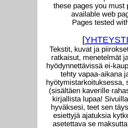
these pages you must pu
available web pag
Pages tested wit
[
YHTEYST
Tekstit, kuvat ja piiroks
ratkaisut, menetelmät ja
hyödynnettävissä ei-kaupa
tehty vapaa-aikana ja
hyötymistarkoituksessa, s
(sisältäen kaverille raha
kirjallista lupaa! Sivuill
hyväksesi, teet sen täysi
esiettyjä ajatuksia kyt
asetettava se maksutta k