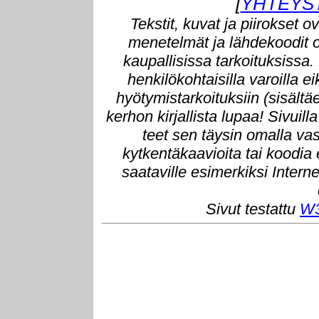
[
YHTEYS
Tekstit, kuvat ja piirokset o
menetelmät ja lähdekoodit o
kaupallisissa tarkoituksissa.
henkilökohtaisilla varoilla e
hyötymistarkoituksiin (sisältä
kerhon kirjallista lupaa! Sivuill
teet sen täysin omalla vast
kytkentäkaavioita tai koodia
saataville esimerkiksi Intern
Sivut testattu
W3