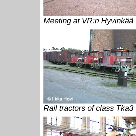
Meeting at VR:n Hyvinkää 
Rail tractors of class Tka3