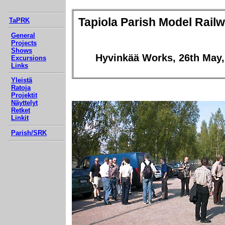
Tapiola Parish Model Rail
TaPRK
General
Projects
Shows
Hyvinkää Works, 26th May,
Excursions
Links
Yleistä
Ratoja
Projektit
Näyttelyt
Retket
Linkit
Parish/SRK